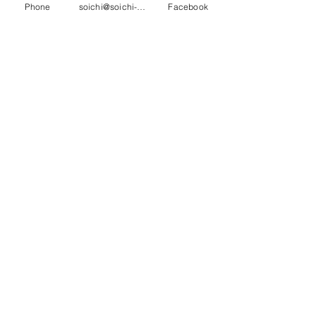
Phone
soichi@soichi-mizutani.com
Facebook
​大日本印刷 Media House