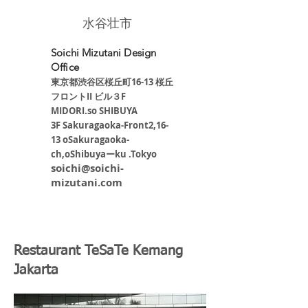
​水谷壮市
Soichi Mizutani Design
Office
東京都渋谷区桜丘町16-13 桜丘
フロントII ビル３F
​MIDORI.so SHIBUYA
3F Sakuragaoka-Front2,16-
13 oSakuragaoka-
ch,oShibuyaーku .Tokyo
soichi@soichi-
mizutani.com
Restaurant TeSaTe Kemang
Jakarta